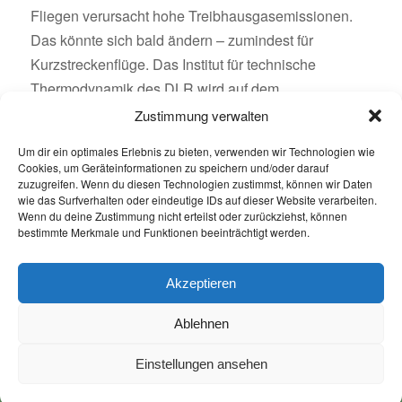
Fliegen verursacht hohe Treibhausgasemissionen.
Das könnte sich bald ändern – zumindest für
Kurzstreckenflüge. Das Institut für technische
Thermodynamik des DLR wird auf dem
Innovationscampus Empfingen eine Testumgebung
Zustimmung verwalten
für den weltweit ersten brennstoffzellenbasierten
Um dir ein optimales Erlebnis zu bieten, verwenden wir Technologien wie
Antriebstrang für Flugzeuge mit emissionsfreiem
Cookies, um Geräteinformationen zu speichern und/oder darauf
Multi-Megawatt-Antrieb errichten.
zuzugreifen. Wenn du diesen Technologien zustimmst, können wir Daten
wie das Surfverhalten oder eindeutige IDs auf dieser Website verarbeiten.
Wenn du deine Zustimmung nicht erteilst oder zurückziehst, können
bestimmte Merkmale und Funktionen beeinträchtigt werden.
WEITERLESEN
Akzeptieren
Ablehnen
Einstellungen ansehen
© Copyright - Innovationscampus Empfingen
Kontakt
Impressum & Datenschutz
Cookie-Richtlinie (EU)