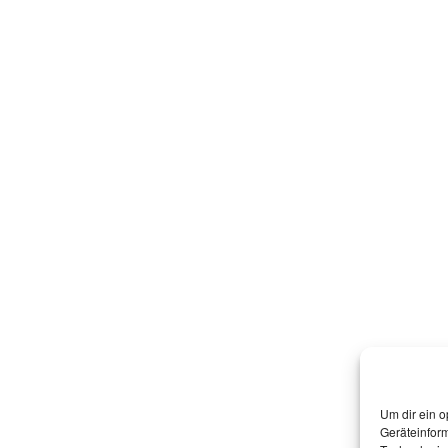
Um dir ein o
Geräteinfor