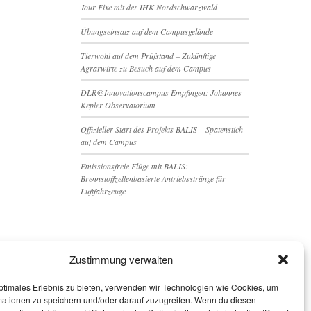
Jour Fixe mit der IHK Nordschwarzwald
Übungseinsatz auf dem Campusgelände
Tierwohl auf dem Prüfstand – Zukünftige
Agrarwirte zu Besuch auf dem Campus
DLR@Innovationscampus Empfingen: Johannes
Kepler Observatorium
Offizieller Start des Projekts BALIS – Spatenstich
auf dem Campus
Emissionsfreie Flüge mit BALIS:
Brennstoffzellenbasierte Antriebsstränge für
Luftfahrzeuge
WEITERES
Zustimmung verwalten
Cookie-Richtlinie (EU)
Der Campus in der Presse
ptimales Erlebnis zu bieten, verwenden wir Technologien wie Cookies, um
Impressum & Datenschutz
mationen zu speichern und/oder darauf zuzugreifen. Wenn du diesen