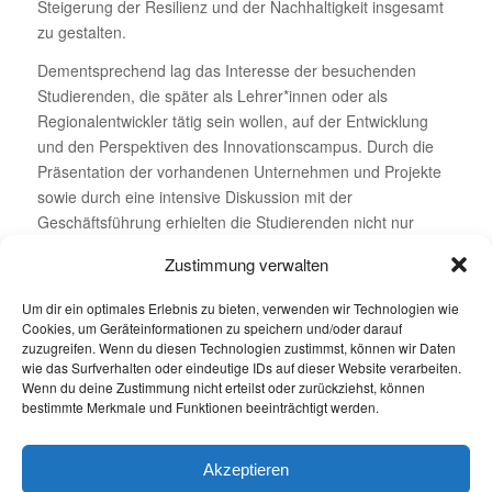
Steigerung der Resilienz und der Nachhaltigkeit insgesamt
zu gestalten.
Dementsprechend lag das Interesse der besuchenden
Studierenden, die später als Lehrer*innen oder als
Regionalentwickler tätig sein wollen, auf der Entwicklung
und den Perspektiven des Innovationscampus. Durch die
Präsentation der vorhandenen Unternehmen und Projekte
sowie durch eine intensive Diskussion mit der
Geschäftsführung erhielten die Studierenden nicht nur
einen tiefen Einblick in die Ziele und Perspektive des
Zustimmung verwalten
Innovationscampus, sondern konnten auch ihre eigene
Rolle in einer nachhaltigkeitsorientierten Zukunftsgestaltung
Um dir ein optimales Erlebnis zu bieten, verwenden wir Technologien wie
identifizieren. Besonders beeindruckt zeigten sie sich von
Cookies, um Geräteinformationen zu speichern und/oder darauf
der Bandbreite der Aktivitäten, der beharrlichen Verfolgung
zuzugreifen. Wenn du diesen Technologien zustimmst, können wir Daten
wie das Surfverhalten oder eindeutige IDs auf dieser Website verarbeiten.
eines übergeordneten Zieles und der Akquise zukünftiger
Wenn du deine Zustimmung nicht erteilst oder zurückziehst, können
Aktivitäten wie bspw. des DLR-Forschungsobservatoriums.
bestimmte Merkmale und Funktionen beeinträchtigt werden.
Text: Prof. Dr. Karl Martin Born, Foto: Innovationscampus
Akzeptieren